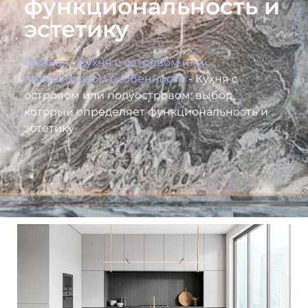
функциональность и
эстетику
Главная
-
Кухня с островом или
полуостровом особенности
-
Кухня с
островом или полуостровом: выбор,
который определяет функциональность и
эстетику